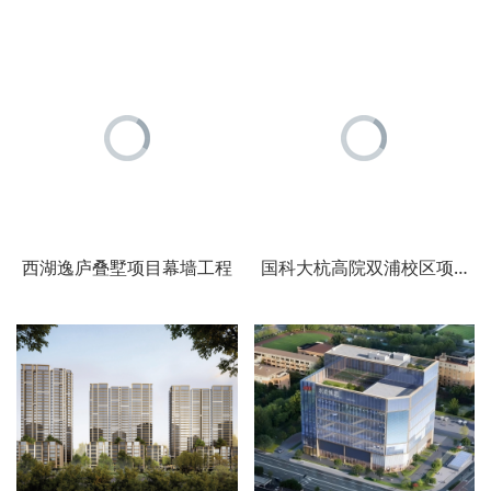
西湖逸庐叠墅项目幕墙工程
国科大杭高院双浦校区项目（