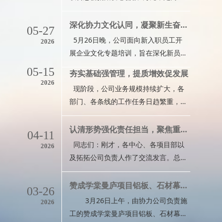
线，是公司发展的底线基石。面对这一
于浙江省青螺公益服务中心花开岭公益
主题，我们必须清醒认识到：安全工作
村建设，以实际行动践行协力使命、彰
深化协力文化认同，凝聚新生奋进力量——记公司首次新员工企业文化专题培训
05-27
是一项长期而艰巨的任务。只能应对、
显民企温情与担当。捐赠证书据悉，花
5月26日晚，公司面向新入职员工开
2026
不能应付；重在“过硬”、而不是“过
开岭公益村坐落于富阳区银湖街道东坞
展企业文化专题培训，旨在深化新员工
关”。公司上下要立即行动起来，以全
山村，由浙江省青螺公益服务中心负责
对协力文化的理解与认同，进一步统一
员参与、全员负责的姿态，
05-15
夯实基础强管理，提质增效促发展
筹备建设。该公益项目聚焦“扶幼”“助
思想共识、凝聚新生力量，为公司持续
2026
老”“壮青年”三大业务模块，持续打造乡
现阶段，公司业务规模持续扩大，各
稳健发展筑牢根基。 本次培训是协力
村公益项目集群，致力于赋能县域公
部门、各条线的工作任务日趋繁重，对
公司成立十五年来首次系统化开展的企
益，深化人才培养，探索零污染乡村绿
内部管理和项目管控提出了更高标准与
业文化专题培训，公司董事长杨伦嗨亲
能美居模式，把花开岭建设
要求。为进一步夯实管理基础、提升管
认清形势强化责任担当，聚焦重点狠抓落地执行——杨伦嗨董事长在公司2026年一季度工作会议上的讲话
自授课。他以《同心协力，共筑未来》
04-11
理质效，公司上下应当拧成一股绳、劲
为主题，围绕公司概况、企业文化核心
同志们：刚才，各中心、各项目部以
2026
往一处使，从干部作为、新人培育、项
内容两大板块，全面回顾了公司从专业
及拓拓公司负责人作了交流发言。总体
目复盘三个维度压实工作举措，推动公
承包向总承包转型升级的发展史，结合
来说，大部分同志的汇报实事求是，谈
司平稳向好发展。01强化担当魄力，
自身与公司共同成
问题不遮不掩，充分说明了我们的部门
赞成学棠曼庐项目铝板、石材幕墙工程顺利通过专项验收
03-26
注重自我提升中层干部，是推动公司发
负责人对行业、对公司所面临的严峻形
3月26日上午，由协力公司负责施
2026
展的中坚力量，是贯通高层决策部署与
势有了一个基本的认知和判断，这是一
工的赞成学棠曼庐项目铝板、石材幕墙
基层落地执行的关键枢纽。作为协力的
种进步。但是，我们也看到，个别同志