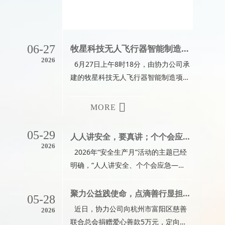
06-27
牧星科技无人飞行器智能制造项目封顶仪式圆满举行，杨伦嗨董事长代表施工单位发言
2026
6月27日上午8时18分，由协力公司承
建的牧星科技无人飞行器智能制造项目
封顶仪式圆满举行。牧星科技公司有关
领导以及施工、监理等单位代表出席封
MORE
顶仪式，共同手握红绸铁锹，为项目浇
筑最后一方混凝土，现场礼炮齐鸣。杨
05-29
人人讲安全，要真讲；个个会应急，要真会——写在2026年“安全生产月”活动开展之际
伦嗨董事长作为施工单位代表参加本次
2026
2026年“安全生产月”活动的主题已经
仪式并作发言。他表示，牧星科技是一
明确，“人人讲安全、个个会应急——
家发展良好、管理规范、综合实力突出
排查整治风险隐患”这十八个字，字字
的优质科创公司，协力十分有幸能够参
千钧，既是动员令，更是军令状。它告
聚力公益践使命，点滴善行显担当——协力公司捐资5万元助力花开岭公益村建设
与其总部研发大楼的项目建设，助力牧
05-28
诉我们：安全不是墙上的标语，不是本
星科技发展。自项目开工
近日，协力公司向杭州市富阳区慈善
2026
上的记录，而是每一个工人的生命防
联合总会捐赠爱心善款5万元，定向用