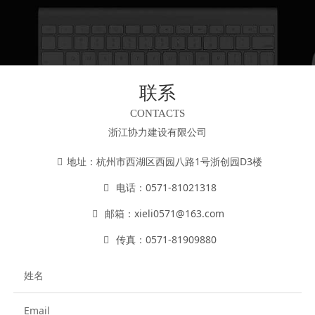
控股集团董事长杨伦嗨，凌力建设代表
杨城昂以及公司六中心负责人等出席典
礼，携手为项目培土奠基，共同见证这
一重要时刻。典礼由协力控股集团总经
理杨伦锋主持。开工奠基典
联系
CONTACTS
浙江协力建设有限公司
地址：杭州市西湖区西园八路1号浙创园D3楼
电话：0571-81021318
邮箱：xieli0571@163.com
传真：0571-81909880