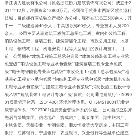
浙江协力建设有限公司（原名浙江协力建筑装饰有限公司）成立于2
011年12月，注册资金18800万元。公司位于杭州市西湖区紫金港科
技城，目前拥有两栋独立产权的办公楼，现有在职员工500余人，其
中一、二级建造师40余人，中高级职称60余人，专业技术人员200
余人。 公司主要从事建筑工程施工总承包工程、室内外装饰工程、
消防设施工程、幕墙工程、建筑智能化工程、市政公用工程、地基
工程、钢结构工程、机电安装工程等大型项目的设计与施工。目
前，公司拥有“建筑工程施工总承包壹级”“建筑装修装饰工程专业承
包壹级”“消防设施工程专业承包壹级”“建筑幕墙工程专业承包贰
级”“电子与智能化专业承包贰级”“市政公用工程施工总承包贰级”“地
基基础工程专业承包贰级”“钢结构工程专业承包贰级”“建筑机电安装
工程专业承包贰级”“古建筑工程专业承包贰级”“消防设施工程设计专
项乙级”“建筑装饰工程设计专项乙级”资质。公司通过建筑行业IS090
01质量管理体系、ISO14001环境管理体系、OHSMS18001职业健
康管理体系、ISO27001信息安全管理体系的认证。 公司自成立以来
先后与绿城集团、信达地产、赞成房产、银泰集团、港中旅房产、
中铁集团、天都实业、华润集团、顺发恒业等大型房企，中国工商
银行、江苏银行、宁波银行、农业银行、兴业银行等金融单位建立