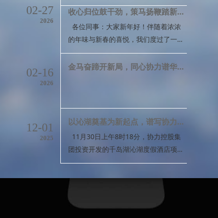
工程顺利通过专项验收。专项验收会
中层干部，既要注重自我提升，
02-27
收心归位鼓干劲，策马扬鞭踏新程——杨伦嗨董事长在公司2026年新春开工会议上的讲话
准备仓促，汇报内容空洞、缺乏重点和
议 本次专项验收小组由建设、设
2026
亮点。这种敷衍了事的态度，必须坚决
各位同事：大家新年好！伴随着浓浓
计、监理、施工等参建单位代表组成，
予以纠正。从一季度来看，公司整体运
的年味与新春的喜悦，我们度过了一个
分别对工程实体质量、外观观感质量以
转平稳，主要指标完成情况基本符合预
平稳祥和的春节假期。今天，我们齐聚
及资料开展全面核查。经现场勘验与资
期，重点工作任务、重点项目建
一堂、整装待发，召开2026年新春开
金马奋蹄开新局，同心协力谱华章——二〇二六年新春贺词
料审阅，专项验收小组一致认为，本工
02-16
工会议。看到大家以饱满的精神状态回
程整体观感良好、质量达标、资料齐
2026
归岗位、投入工作，我对新一年的征程
全，符合相关规范要求及
充满信心。下面，我结合公司发展实
际，讲六个方面的意见。一、开工即抢
以沁湖奠基为新起点，谱写协力发展新篇章——千岛湖沁湖度假酒店项目开工奠基典礼圆满礼成
12-01
跑，认清形势明确方向节后收心，是全
11月30日上午8时18分，协力控股集
2025
年工作起步的关键第一关。长假结束
团投资开发的千岛湖沁湖度假酒店项目
后，我们要立即从“假期模式”切换到“工
开工奠基典礼顺利举行，正式拉开了工
作模式”，克服思想上的松懈
程建设的序幕。淳安县左口乡党委书记
张晏绍，项目招商引资人钱明华局长，
淳安县左口乡党委副书记、乡长汪红
娟，淳安县左口乡副乡长方为平，协力